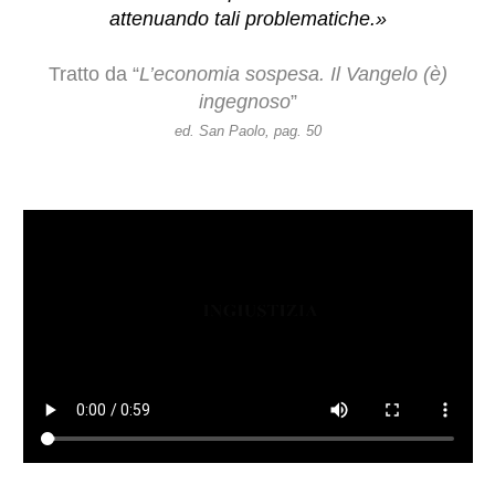
attenuando tali problematiche.»
Tratto da “
L’economia sospesa. Il Vangelo (è)
ingegnoso
”
ed. San Paolo, pag. 50