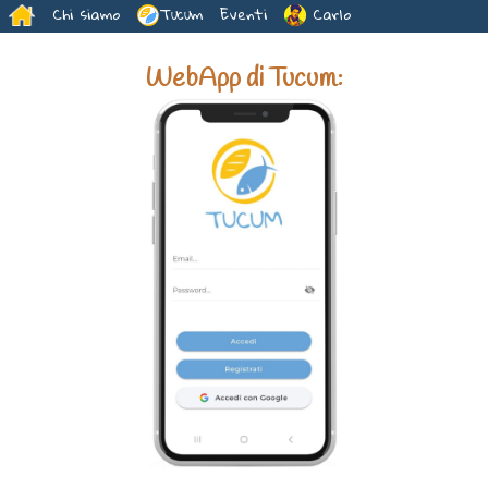
Chi siamo
Tucum
Eventi
Carlo
WebApp di Tucum: